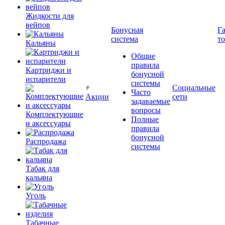
Жидкости для
вейпов
Бонусная
Г
система
т
Кальяны
Общие
правила
Картриджи и
бонусной
испарители
системы
Социальные
Часто
Акции
сети
задаваемые
вопросы
Комплектующие
Полные
и аксессуары
правила
бонусной
Распродажа
системы
Табак для
кальяна
Уголь
Табачные