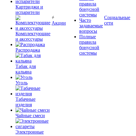
правила
Картриджи и
бонусной
испарители
системы
Социальные
Часто
Акции
сети
задаваемые
вопросы
Комплектующие
Полные
и аксессуары
правила
бонусной
Распродажа
системы
Табак для
кальяна
Уголь
Табачные
изделия
Чайные смеси
Электронные