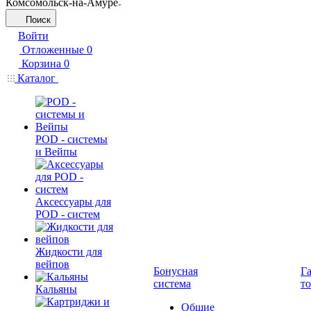
Комсомольск-на-Амуре
Поиск
Войти
Отложенные
0
Корзина
0
Каталог
POD - системы
и Вейпы
Аксессуары для
POD - систем
Жидкости для
вейпов
Бонусная
Г
система
т
Кальяны
Общие