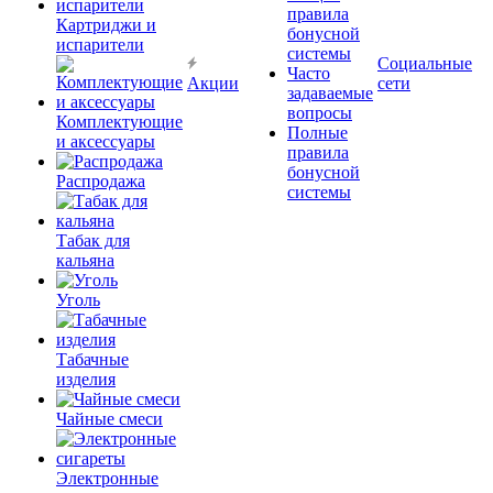
правила
Картриджи и
бонусной
испарители
системы
Социальные
Часто
Акции
сети
задаваемые
вопросы
Комплектующие
Полные
и аксессуары
правила
бонусной
Распродажа
системы
Табак для
кальяна
Уголь
Табачные
изделия
Чайные смеси
Электронные