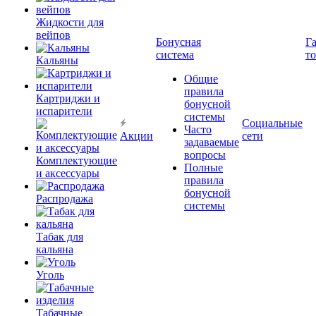
Жидкости для
вейпов
Бонусная
Г
система
т
Кальяны
Общие
правила
Картриджи и
бонусной
испарители
системы
Социальные
Часто
Акции
сети
задаваемые
вопросы
Комплектующие
Полные
и аксессуары
правила
бонусной
Распродажа
системы
Табак для
кальяна
Уголь
Табачные