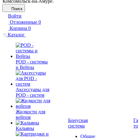
Комсомольск-на-Амуре
Поиск
Войти
Отложенные
0
Корзина
0
Каталог
POD - системы
и Вейпы
Аксессуары для
POD - систем
Жидкости для
вейпов
Бонусная
Г
система
т
Кальяны
Общие