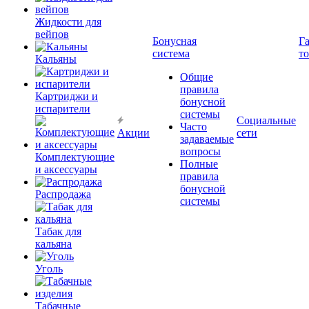
Жидкости для
вейпов
Бонусная
Г
система
т
Кальяны
Общие
правила
Картриджи и
бонусной
испарители
системы
Социальные
Часто
Акции
сети
задаваемые
вопросы
Комплектующие
Полные
и аксессуары
правила
бонусной
Распродажа
системы
Табак для
кальяна
Уголь
Табачные