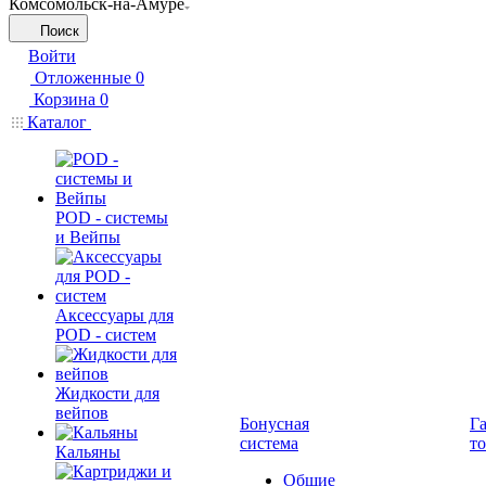
Комсомольск-на-Амуре
Поиск
Войти
Отложенные
0
Корзина
0
Каталог
POD - системы
и Вейпы
Аксессуары для
POD - систем
Жидкости для
вейпов
Бонусная
Г
система
т
Кальяны
Общие