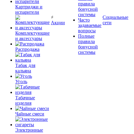
правила
Картриджи и
бонусной
испарители
системы
Социальные
Часто
Акции
сети
задаваемые
вопросы
Комплектующие
Полные
и аксессуары
правила
бонусной
Распродажа
системы
Табак для
кальяна
Уголь
Табачные
изделия
Чайные смеси
Электронные